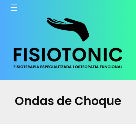
Fisioterapia Xavier Falip
Otro sitio realizado con WordPress
Ondas de Choque